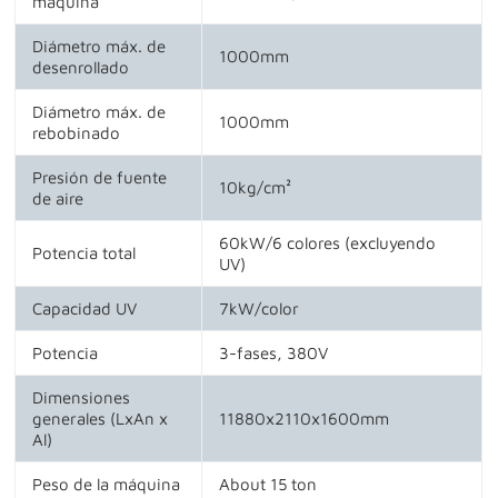
máquina
Diámetro máx. de
1000mm
desenrollado
Diámetro máx. de
1000mm
rebobinado
Presión de fuente
10kg/cm²
de aire
60kW/6 colores (excluyendo
Potencia total
UV)
Capacidad UV
7kW/color
Potencia
3-fases, 380V
Dimensiones
generales (LxAn x
11880x2110x1600mm
Al)
Peso de la máquina
About 15 ton