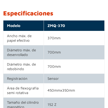
Especificaciones
Modelo
ZMQ-370
Ancho máx. de
370mm
papel efectivo
Diámetro máx. de
700mm
desenrollado
Diámetro máx. de
700mm
rebobindo
Registración
Sensor
Área de flexografía
450mmx350mm
semi rotativa
Tamaño del cilindro
152 Z
magnético