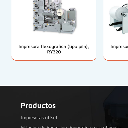
Impresora flexográfica (tipo pila),
Impresor
RY320
Productos
Impresoras offset
Máquina de impresión tipográfica para etiquetas