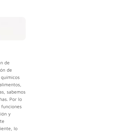
ón de
ión de
 químicos
 alimentos,
tas, sabemos
has. Por lo
 funciones
ión y
nte
iente, lo