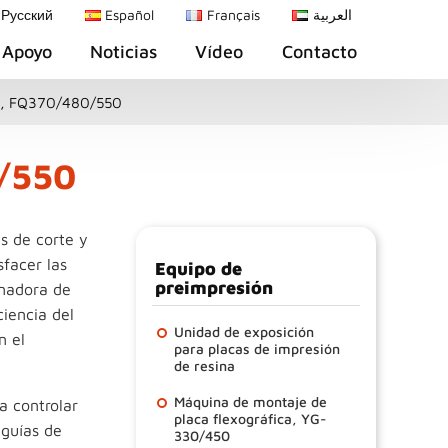
Русский
Español
Français
العربية
Apoyo
Noticias
Vídeo
Contacto
a, FQ370/480/550
0/550
s de corte y
facer las
Equipo de
preimpresión
inadora de
iencia del
Unidad de exposición
n el
para placas de impresión
de resina
Máquina de montaje de
a controlar
placa flexográfica, YG-
 guías de
330/450