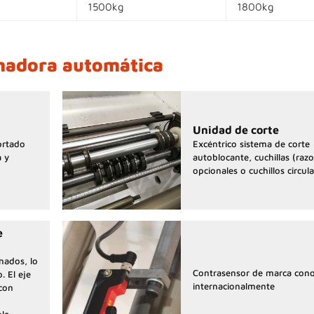
1500kg
1800kg
inadora automática
Unidad de corte
ortado
Excéntrico sistema de corte
a y
autoblocante, cuchillas (razo
opcionales o cuchillos circula
e
inados, lo
Contrasensor de marca cono
. El eje
internacionalmente
 con