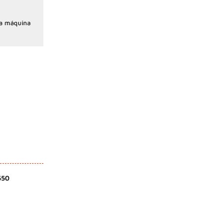
la máquina
550