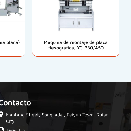
ma plana)
Máquina de montaje de placa
flexográfica, YG-330/450
Contacto
Nantang Street, Songjiadai, Feiyun Town, Ruian
City
Jared Lin