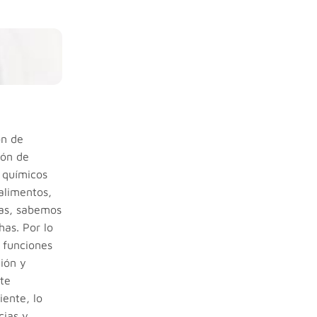
ón de
ión de
 químicos
 alimentos,
tas, sabemos
has. Por lo
 funciones
ión y
nte
iente, lo
cias y