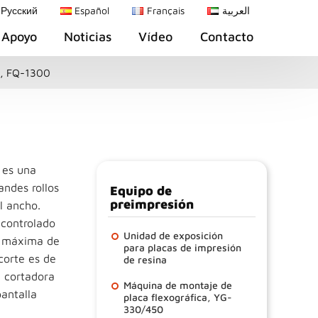
Русский
Español
Français
العربية
Apoyo
Noticias
Vídeo
Contacto
a, FQ-1300
 es una
andes rollos
Equipo de
preimpresión
l ancho.
 controlado
Unidad de exposición
ad máxima de
para placas de impresión
corte es de
de resina
a cortadora
Máquina de montaje de
antalla
placa flexográfica, YG-
330/450