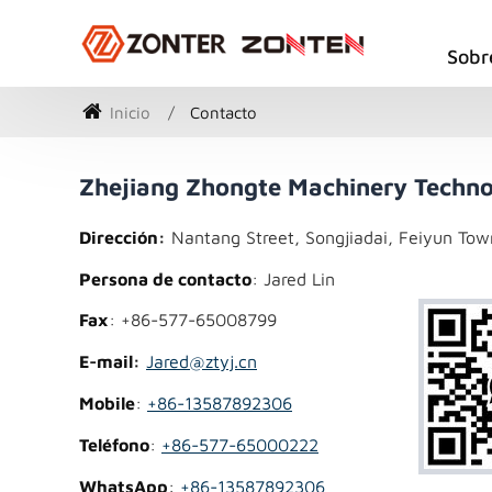
Sobr
Inicio
Contacto
Zhejiang Zhongte Machinery Technol
Dirección:
Nantang Street, Songjiadai, Feiyun Tow
Persona de contacto
: Jared Lin
Fax
: +86-577-65008799
E-mail:
Jared@ztyj.cn
Mobile
:
+86-13587892306
Teléfono
:
+86-577-65000222
WhatsApp
:
+86-13587892306