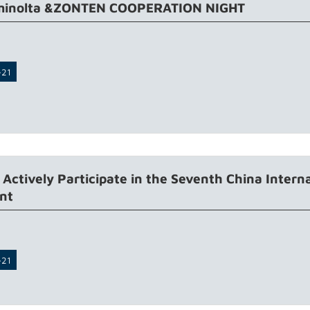
minolta &ZONTEN COOPERATION NIGHT
-21
ctively Participate in the Seventh China Interna
int
-21